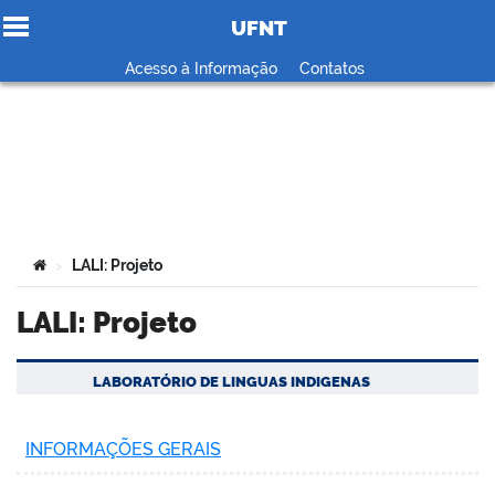
UFNT
Ir para o conteúdo
Acesso à Informação
Contatos
no portal
Você está aqui:
LALI: Projeto
>
LALI: Projeto
LABORATÓRIO DE LINGUAS INDIGENAS
INFORMAÇÕES GERAIS