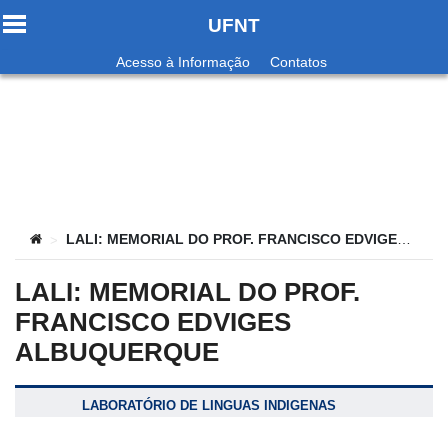
UFNT
Ir para o conteúdo
Acesso à Informação
Contatos
no portal
Você está aqui:
LALI: MEMORIAL DO PROF. FRANCISCO EDVIGES ALBUQUERQUE
>
LALI: MEMORIAL DO PROF.
FRANCISCO EDVIGES
ALBUQUERQUE
LABORATÓRIO DE LINGUAS INDIGENAS