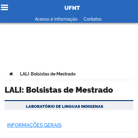
UFNT
Ir para o conteúdo
Acesso à Informação
Contatos
no portal
Você está aqui:
LALI: Bolsistas de Mestrado
>
LALI: Bolsistas de Mestrado
LABORATÓRIO DE LINGUAS INDIGENAS
INFORMAÇÕES GERAIS