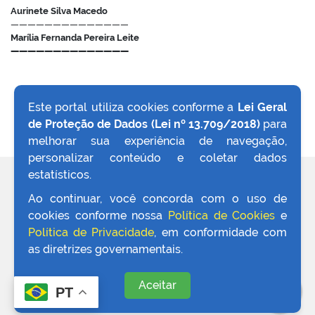
Aurinete Silva Macedo
——————————————
Marília Fernanda Pereira Leite
——————————————
Este portal utiliza cookies conforme a
Lei Geral
de Proteção de Dados (Lei nº 13.709/2018)
para
VOLTAR AO TOPO
melhorar sua experiência de navegação,
personalizar conteúdo e coletar dados
estatísticos.
REDES SOCIAIS
Ao continuar, você concorda com o uso de
cookies conforme nossa
Política de Cookies
e
Política de Privacidade
, em conformidade com
as diretrizes governamentais.
Aceitar
PT