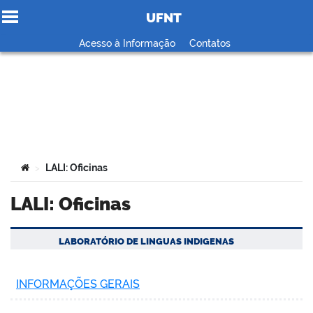
UFNT
Ir para o conteúdo
Acesso à Informação
Contatos
no portal
Você está aqui:
LALI: Oficinas
>
LALI: Oficinas
LABORATÓRIO DE LINGUAS INDIGENAS
INFORMAÇÕES GERAIS