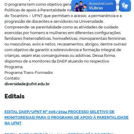
O programa tem como objetivo geral discutir, criar e implementar
Políticas de apoio à Parentalidade na Universidade Federal do Norte
do Tocantins – UFNT que permitam o acesso, a permanência e a
progressão de discentes e servidores na Universidade.
Compreende-se parentalidade como as atividades de cuidado
no portal
exercidas por homens e mulheres em diferentes configurações
familiares (heteroafetivas, homoafetivas, monoparentais femininas
ou masculinas, avós e netos, recasamentos, abrigos, dentre outras)
com objetivo de garantir a sobrevivência e formação integral de
crianças, sejam elas consanguíneas ou adotivas. Dessa forma,
dispomos de 4 monitores da DAEP atuando no respectivo
Programa.
Programa Trans-Formador
Contato:
diversidade@ufnt.edu.br
Editais
EDITAL DAEP/UFNT Nº 006/2024 PROCESSO SELETIVO DE
MONITORES(AS) PARA O PROGRAMA DE APOIO À PARENTALIDADE
NA UFNT