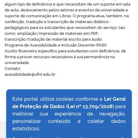
algum tipo de deficiência e que necessitam de um suporte em sala
de aula, deslocamento pelos setores e eventos da universidade e
suporte de comunicação em Libras. O programa atua, também, na
confecção, tradução e transcrição de materiais didático-
pedagógicos para os estudantes que necessitam do serviço, tais
no portal
como: ampliação/impressão de materiais em PDF;
transcrição/tradução de material escrito para áudio.
Programa de Acessibilidade e Inclusão Discente (PAID)
Auxílio financeiro específico para estudantes com deficiência, de
forma a prover recursos necessários à sua permanência na
universidade.
Contato:
acessibilidade@ufnt.edu.br
Este portal utiliza cookies conforme a
Lei Geral
de Proteção de Dados (Lei nº 13.709/2018)
para
VOLTAR AO TOPO
melhorar sua experiência de navegação,
personalizar conteúdo e coletar dados
estatísticos.
REDES SOCIAIS