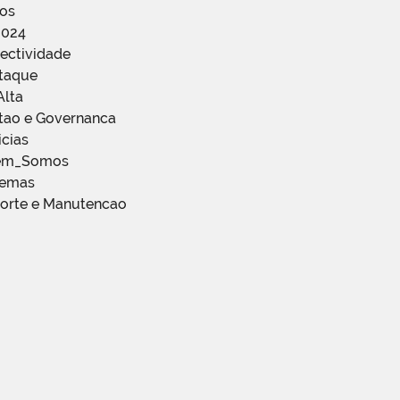
ços
2024
ectividade
staque
Alta
stao e Governanca
icias
em_Somos
temas
porte e Manutencao