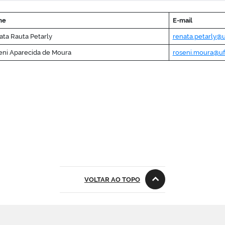
me
E-mail
ta Rauta Petarly
renata.petarly@u
eni Aparecida de Moura
roseni.moura@uf
VOLTAR AO TOPO