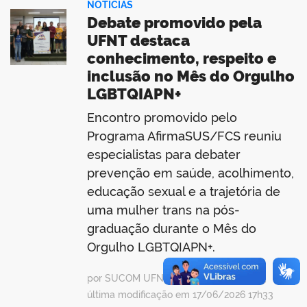
NOTÍCIAS
Debate promovido pela
UFNT destaca
conhecimento, respeito e
inclusão no Mês do Orgulho
LGBTQIAPN+
Encontro promovido pelo
Programa AfirmaSUS/FCS reuniu
especialistas para debater
prevenção em saúde, acolhimento,
educação sexual e a trajetória de
uma mulher trans na pós-
graduação durante o Mês do
Orgulho LGBTQIAPN+.
por SUCOM UFNT, publicado em 15h29,
última modificação em 17/06/2026 17h33