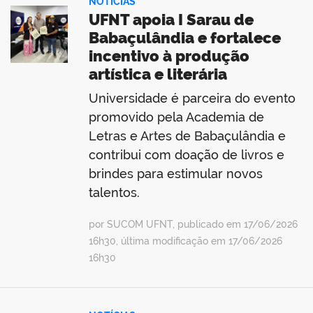
NOTÍCIAS
UFNT apoia I Sarau de
Babaçulândia e fortalece
incentivo à produção
artística e literária
no portal
Universidade é parceira do evento
promovido pela Academia de
Letras e Artes de Babaçulândia e
contribui com doação de livros e
brindes para estimular novos
talentos.
por SUCOM UFNT, publicado em 17/06/2026
16h30, última modificação em 17/06/2026
16h30