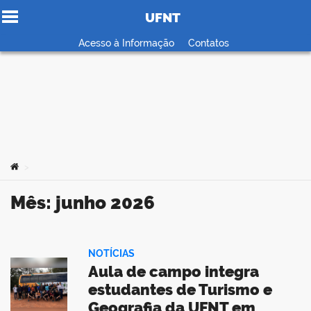
UFNT
Ir para o conteúdo
Acesso à Informação
Contatos
no portal
Você está aqui:
>
Mês:
junho 2026
NOTÍCIAS
Aula de campo integra
estudantes de Turismo e
Geografia da UFNT em