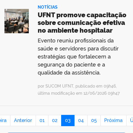
NOTÍCIAS
UFNT promove capacitação
sobre comunicação efetiva
no ambiente hospitalar
Evento reuniu profissionais da
saúde e servidores para discutir
estratégias que fortalecem a
segurança do paciente e a
qualidade da assistência.
por SUCOM UFNT, publicado em 09h46,
última modificação em 12/06/2026 09h47
ira
Anterior
01
02
03
04
05
Próxima
Ú