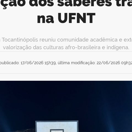
ação dos saberes tr
na UFNT
 Tocantinópolis reuniu comunidade acadêmica e exte
valorização das culturas afro-brasileira e indígena.
publicado: 17/06/2026 15h39,
última modificação: 22/06/2026 09h3