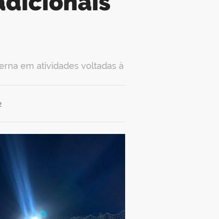
adicionais
rna em atividades voltadas à
2