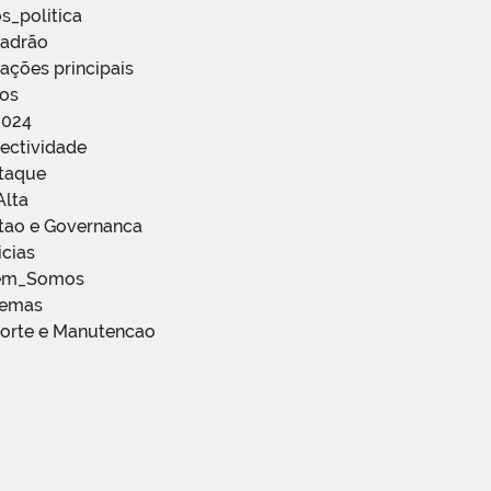
s_politica
Padrão
ações principais
ços
2024
ectividade
staque
Alta
stao e Governanca
icias
em_Somos
temas
porte e Manutencao