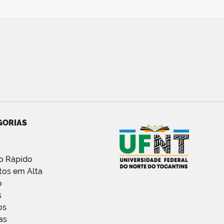
GORIAS
o Rápido
tos em Alta
o
s
os
as