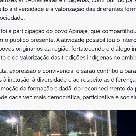
trizes afro-brasileiras e indígenas, contribuindo pa
ito à diversidade e à valorização das diferentes fo
ociedade.
oi a participação do povo Apinajé, que compartilhou
o público presente. A atividade possibilitou o inte
os originários da região, fortalecendo o diálogo in
 e da valorização das tradições indígenas no ambien
a, expressão e convivência, o sarau contribuiu para
as à inclusão, à diversidade e ao respeito às diferenças
omoção da formação cidadã, do reconhecimento da pl
de cada vez mais democrática, participativa e socia