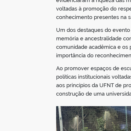
evidenciaram a riqueza das ma
voltadas à promoção do respe
conhecimento presentes na s
Um dos destaques do evento f
memória e ancestralidade com 
comunidade acadêmica e os pov
importância do reconhecimento
Ao promover espaços de escut
políticas institucionais voltad
aos princípios da UFNT de pr
construção de uma universida