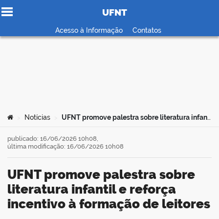
UFNT
Ir para o conteúdo
Acesso à Informação
Contatos
no portal
Você está aqui:
Notícias
UFNT promove palestra sobre literatura infantil e reforça incentivo à formação de leitores
>
>
publicado: 16/06/2026 10h08,
última modificação: 16/06/2026 10h08
UFNT promove palestra sobre
literatura infantil e reforça
incentivo à formação de leitores