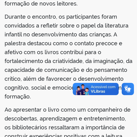
formação de novos leitores.
Durante o encontro, os participantes foram
convidados a refletir sobre o papel da literatura
no portal
infantil no desenvolvimento das crianças. A
palestra destacou como o contato precoce e
afetivo com os livros contribui para o
fortalecimento da criatividade, da imaginação, da
capacidade de comunicação e do pensamento
crítico, além de favorecer o desenvolvimento
cognitivo, social e emocional dos leitores em
formação.
Ao apresentar o livro como um companheiro de
descobertas, aprendizagem e entretenimento,
os bibliotecários ressaltaram a importância de
construir experiências positivas com a leitura