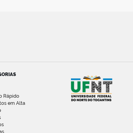
GORIAS
o Rápido
tos em Alta
o
s
os
as