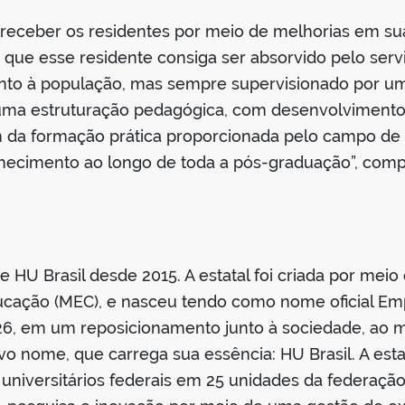
eceber os residentes por meio de melhorias em sua 
so que esse residente consiga ser absorvido pelo serv
nto à população, mas sempre supervisionado por um
 uma estruturação pedagógica, com desenvolvimento
ém da formação prática proporcionada pelo campo de
nhecimento ao longo de toda a pós-graduação”, com
HU Brasil desde 2015. A estatal foi criada por meio 
ducação (MEC), e nasceu tendo como nome oficial Emp
26, em um reposicionamento junto à sociedade, ao m
vo nome, que carrega sua essência: HU Brasil. A esta
 universitários federais em 25 unidades da federaçã