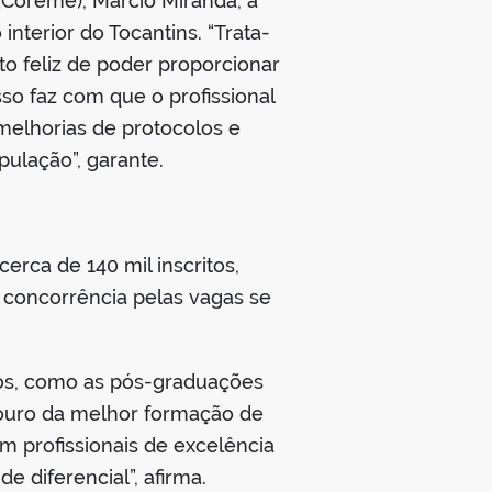
Coreme), Márcio Miranda, a
nterior do Tocantins. “Trata-
o feliz de poder proporcionar
so faz com que o profissional
 melhorias de protocolos e
pulação”, garante.
erca de 140 mil inscritos,
e concorrência pelas vagas se
tos, como as pós-graduações
 ouro da melhor formação de
m profissionais de excelência
e diferencial”, afirma.