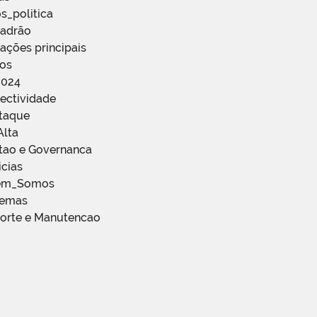
s_politica
Padrão
ações principais
ços
2024
ectividade
staque
Alta
stao e Governanca
icias
em_Somos
temas
porte e Manutencao