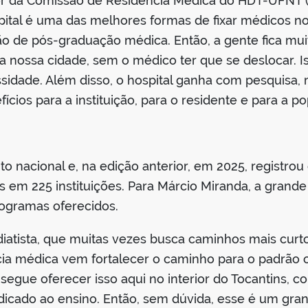
 da Comissão de Residência Médica do HDT-UFNT (
pital é uma das melhores formas de fixar médicos no i
o de pós-graduação médica. Então, a gente fica muit
 nossa cidade, sem o médico ter que se deslocar. Is
ssidade. Além disso, o hospital ganha com pesquisa,
ícios para a instituição, para o residente e para a po
 nacional e, na edição anterior, em 2025, registrou c
s em 225 instituições. Para Márcio Miranda, a grand
programas oferecidos.
iatista, que muitas vezes busca caminhos mais cur
ncia médica vem fortalecer o caminho para o padrão
egue oferecer isso aqui no interior do Tocantins, co
dicado ao ensino. Então, sem dúvida, esse é um grand