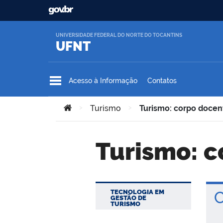
Ir para o conteúdo
UNIVERSIDADE FEDERAL DO NORTE DO TOCANTINS
UFNT
Acesso à Informação
Contatos
Você está aqui:
>
Turismo
>
Turismo: corpo docen
Turismo: 
TECNOLOGIA EM
C
GESTÃO DE
TURISMO