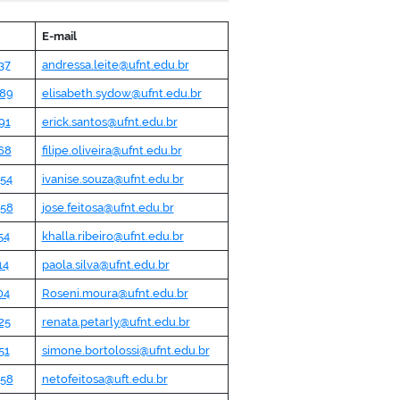
E-mail
37
andressa.leite@ufnt.edu.br
189
elisabeth.sydow@ufnt.edu.br
91
erick.santos@ufnt.edu.br
68
filipe.oliveira@ufnt.edu.br
054
ivanise.souza@ufnt.edu.br
558
jose.feitosa@ufnt.edu.br
54
khalla.ribeiro@ufnt.edu.br
14
paola.silva@ufnt.edu.br
04
Roseni.moura@ufnt.edu.br
25
renata.petarly@ufnt.edu.br
51
simone.bortolossi@ufnt.edu.br
558
netofeitosa@uft.edu.br