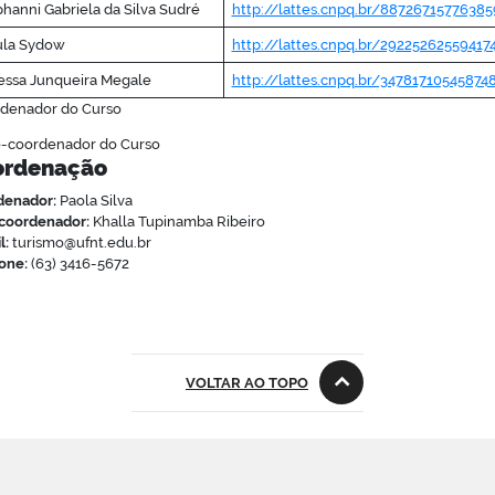
hanni Gabriela da Silva Sudré
http://lattes.cnpq.br/88726715776385
ula Sydow
http://lattes.cnpq.br/29225262559417
essa Junqueira Megale
http://lattes.cnpq.br/34781710545874
rdenador do Curso
e-coordenador do Curso
ordenação
denador:
Paola Silva
coordenador:
Khalla Tupinamba Ribeiro
l:
turismo@ufnt.edu.br
fone:
(63) 3416-5672
VOLTAR AO TOPO