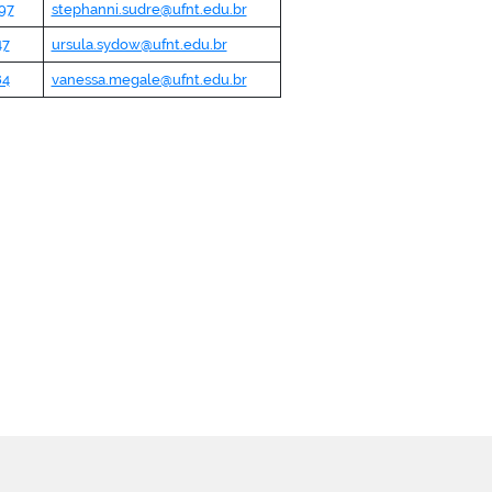
97
stephanni.sudre@ufnt.edu.br
47
ursula.sydow@ufnt.edu.br
84
vanessa.megale@ufnt.edu.br