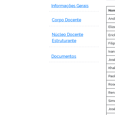
Informações Gerais
No
Andr
Corpo Docente
Eli
Núcleo Docente
Eric
Estruturante
Fili
Ivan
Documentos
José
Khal
Paol
Ros
Rena
Simo
José