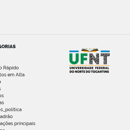
GORIAS
o Rápido
tos em Alta
o
s
os
as
s_politica
Padrão
ações principais