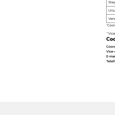
Step
Urs
Van
*Coo
**Vic
Co
Coor
Vice-
E-mai
Tele