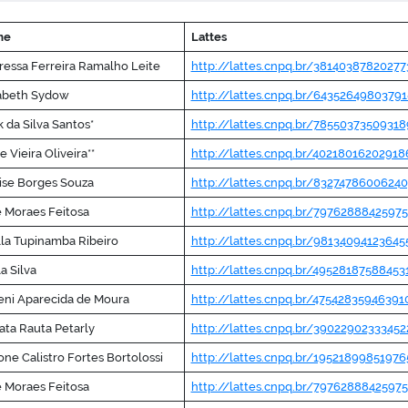
me
Lattes
essa Ferreira Ramalho Leite
http://lattes.cnpq.br/38140387820277
zabeth Sydow
http://lattes.cnpq.br/6435264980379
k da Silva Santos*
http://lattes.cnpq.br/78550373509318
pe Vieira Oliveira**
http://lattes.cnpq.br/40218016202918
ise Borges Souza
http://lattes.cnpq.br/8327478600624
 Moraes Feitosa
http://lattes.cnpq.br/7976288842597
la Tupinamba Ribeiro
http://lattes.cnpq.br/98134094123645
a Silva
http://lattes.cnpq.br/49528187588453
eni Aparecida de Moura
http://lattes.cnpq.br/47542835946391
ta Rauta Petarly
http://lattes.cnpq.br/39022902333452
ne Calistro Fortes Bortolossi
http://lattes.cnpq.br/19521899851976
 Moraes Feitosa
http://lattes.cnpq.br/7976288842597