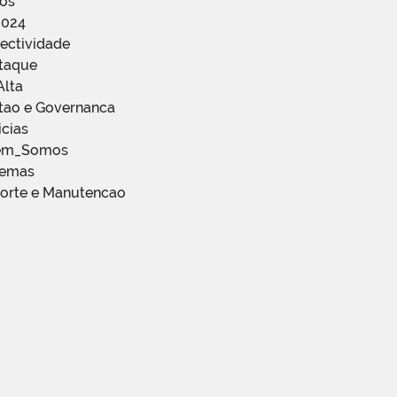
ços
2024
ectividade
staque
Alta
stao e Governanca
icias
em_Somos
temas
porte e Manutencao