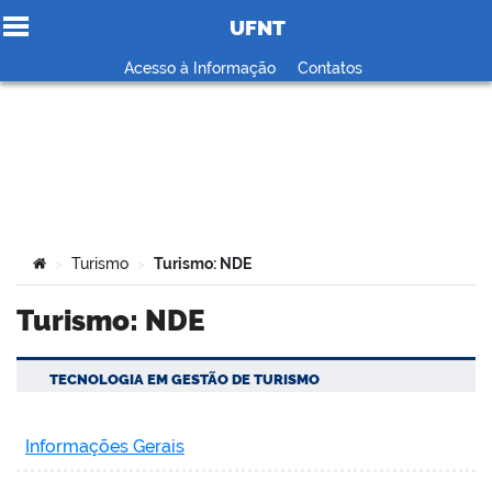
UFNT
Ir para o conteúdo
Acesso à Informação
Contatos
no portal
Você está aqui:
Turismo
Turismo: NDE
>
>
Turismo: NDE
TECNOLOGIA EM GESTÃO DE TURISMO
Informações Gerais