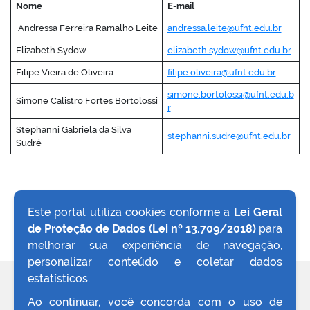
Nome
E-mail
Andressa Ferreira Ramalho Leite
andressa.leite@ufnt.edu.br
Elizabeth Sydow
elizabeth.sydow@ufnt.edu.br
Filipe Vieira de Oliveira
filipe.oliveira@ufnt.edu.br
simone.bortolossi@ufnt.edu.b
Simone Calistro Fortes Bortolossi
r
Stephanni Gabriela da Silva
stephanni.sudre@ufnt.edu.br
Sudré
Este portal utiliza cookies conforme a
Lei Geral
de Proteção de Dados (Lei nº 13.709/2018)
para
VOLTAR AO TOPO
melhorar sua experiência de navegação,
personalizar conteúdo e coletar dados
estatísticos.
REDES SOCIAIS
Ao continuar, você concorda com o uso de