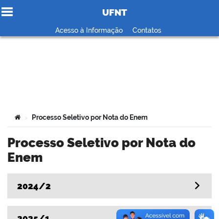
UFNT
Ir para o conteúdo
Acesso à Informação
Contatos
no portal
Você está aqui:
Processo Seletivo por Nota do Enem
>
Processo Seletivo por Nota do
Enem
2024/2
2025/1