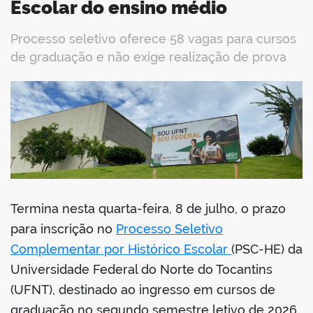
Escolar do ensino médio
Processo seletivo oferece 58 vagas para cursos
de graduação e não exige realização de prova
book
er
din
Termina nesta quarta-feira, 8 de julho, o prazo
para inscrição no
Processo Seletivo
Complementar por Histórico Escolar
(PSC-HE) da
Universidade Federal do Norte do Tocantins
(UFNT), destinado ao ingresso em cursos de
graduação no segundo semestre letivo de 2026.