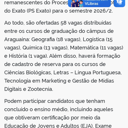
remanescentes do Processo Seletivo por nota
do Exato (PS Exato) para o semestre 2026/2.
Ao todo, são ofertadas 58 vagas distribuídas
no portal
entre os cursos de graduação do câmpus de
Araguaína: Geografia (18 vagas), Logística (15
vagas), Química (13 vagas), Matemática (11 vagas)
e História (1 vaga). Além disso, haverá formação
de cadastro de reserva para os cursos de
Ciências Biológicas, Letras – Língua Portuguesa,
Tecnologia em Marketing e Gestão de Mídias
Digitais e Zootecnia.
Podem participar candidatos que tenham
concluído o ensino médio, incluindo aqueles
que obtiveram certificação por meio da
Educação de Jovens e Adultos (EJA), Exame