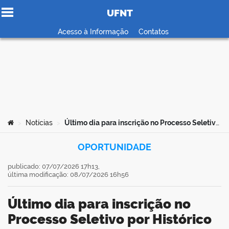
UFNT
Ir para o conteúdo
Acesso à Informação
Contatos
no portal
Você está aqui:
Notícias
Último dia para inscrição no Processo Seletivo por Histórico Escolar do ensino médio
>
>
OPORTUNIDADE
publicado: 07/07/2026 17h13,
última modificação: 08/07/2026 16h56
Último dia para inscrição no
Processo Seletivo por Histórico