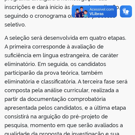
inscrições e dará início às fases de avaliação,
seguindo o cronograma oficial do processo
seletivo.
no portal
A seleção será desenvolvida em quatro etapas.
A primeira corresponde à avaliação de
suficiência em língua estrangeira, de caráter
eliminatório. Em seguida, os candidatos
participarão da prova teórica, também
eliminatória e classificatória. A terceira fase será
composta pela análise curricular, realizada a
partir da documentação comprobatória
apresentada pelos candidatos, e a última etapa
consistirá na arguição do pré-projeto de
pesquisa, momento em que serão avaliados a
qualidade da proposta de investigação e sua