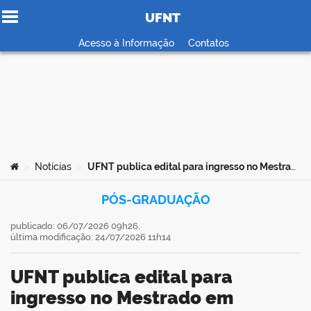
UFNT
Ir para o conteúdo
Acesso à Informação
Contatos
no portal
Você está aqui:
Notícias
UFNT publica edital para ingresso no Mestrado em Demandas Populares e Dinâmicas Regionais
>
>
PÓS-GRADUAÇÃO
publicado: 06/07/2026 09h26,
última modificação: 24/07/2026 11h14
UFNT publica edital para
ingresso no Mestrado em