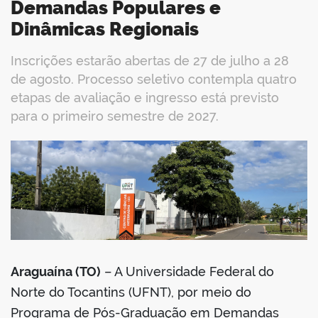
Demandas Populares e
Dinâmicas Regionais
Inscrições estarão abertas de 27 de julho a 28
de agosto. Processo seletivo contempla quatro
etapas de avaliação e ingresso está previsto
para o primeiro semestre de 2027.
book
er
din
Araguaína (TO)
– A Universidade Federal do
Norte do Tocantins (UFNT), por meio do
Programa de Pós-Graduação em Demandas