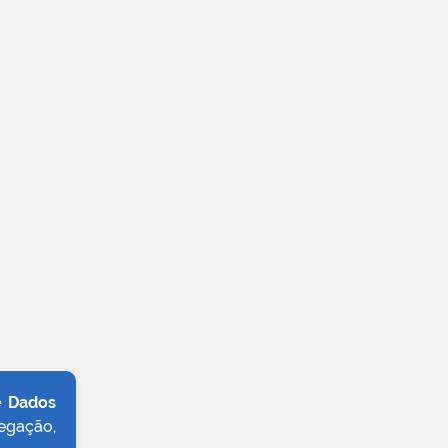
e Dados
egação,