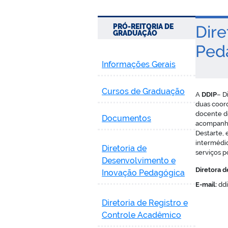
PRÓ-REITORIA DE
Dire
GRADUAÇÃO
Ped
Informações Gerais
Cursos de Graduação
A
DDIP
– D
duas coord
docente d
Documentos
acompanhad
Destarte, 
intermédi
Diretoria de
serviços p
Desenvolvimento e
Diretora 
Inovação Pedagógica
E-mail:
ddi
Diretoria de Registro e
Controle Acadêmico