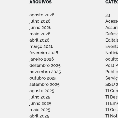
ARQUIVOS
CATE
agosto 2026
33
julho 2026
Acess
junho 2026
Assun
maio 2026
Defes
abril 2026
Editai
março 2026
Event
fevereiro 2026
Notíci
janeiro 2026
oculto
dezembro 2025
Post 
novembro 2025
Public
outubro 2025
Servi
setembro 2025
SISU 
agosto 2025
TI Con
julho 2025
TI De
junho 2025
TI Em
maio 2025
TI Ge
abril 2025
TI Not