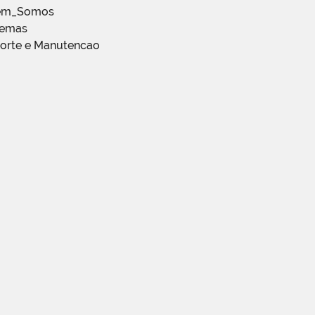
em_Somos
temas
porte e Manutencao