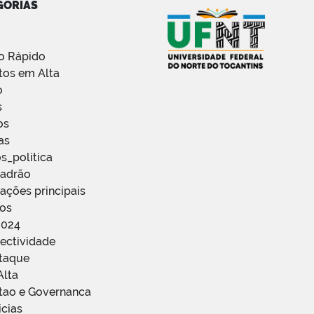
GORIAS
o Rápido
tos em Alta
o
s
os
as
s_politica
Padrão
ações principais
ços
2024
ectividade
staque
Alta
stao e Governanca
icias