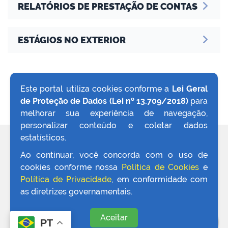
RELATÓRIOS DE PRESTAÇÃO DE CONTAS
ESTÁGIOS NO EXTERIOR
no portal
Este portal utiliza cookies conforme a
Lei Geral
de Proteção de Dados (Lei nº 13.709/2018)
para
VOLTAR AO TOPO
melhorar sua experiência de navegação,
personalizar conteúdo e coletar dados
estatísticos.
REDES SOCIAIS
Ao continuar, você concorda com o uso de
cookies conforme nossa
Política de Cookies
e
Política de Privacidade
, em conformidade com
as diretrizes governamentais.
Aceitar
PT