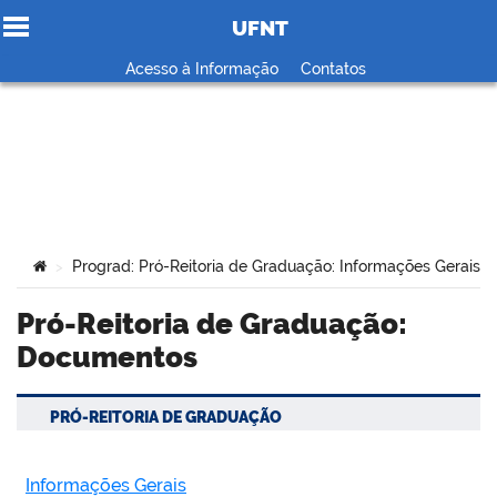
UFNT
Ir para o conteúdo
Acesso à Informação
Contatos
no portal
Você está aqui:
Prograd: Pró-Reitoria de Graduação: Informações Gerais
>
>
Pró-Reitoria de Graduação:
Documentos
PRÓ-REITORIA DE GRADUAÇÃO
Informações Gerais