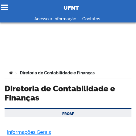
UFNT
Ir para o conteúdo
Acesso à Informação
Contatos
no portal
Você está aqui:
Diretoria de Contabilidade e Finanças
>
Diretoria de Contabilidade e
Finanças
PROAF
Informações Gerais