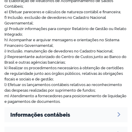
d) Elaboração de Relatórios de Acompanhamento de Saldos
Contábeis;
e) Efetuar pareceres e cálculos de natureza contábil e financeira;
f) Inclusão, exclusão de devedores no Cadastro Nacional
Governamental;
g) Produzir informações para compor Relatório de Gestão ou Relato
no portal
Integrado;
h) Acompanhar e arquivar mensagens e orientações no Sistema
Financeiro Governamental;
i) Inclusão, manutenção de devedores no Cadastro Nacional;
j) Representante autorizado do Centro de Custos junto ao Banco do
Brasil e outras agências bancárias;
k) Realizar os procedimentos necessários à obtenção de certidões
de regularidade junto aos órgãos públicos, relativas às obrigações
fiscais e sociais e de gestão;
l) Efetuar os lançamentos contábeis relativos ao reconhecimento
das despesas realizadas por suprimento de fundos;
m) Atendimento a fornecedores para posicionamento de liquidação
e pagamentos de documentos.
Informações contábeis