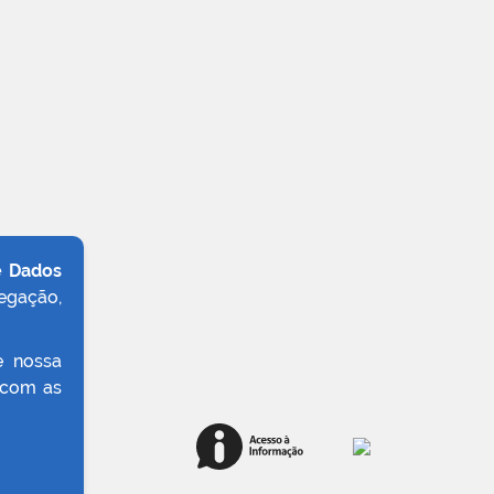
e Dados
egação,
e nossa
 com as