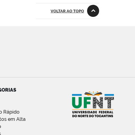
VOLTAR AO TOPO
GORIAS
o Rápido
tos em Alta
o
s