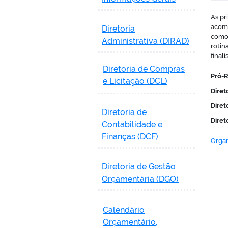
As pr
acomp
Diretoria
como 
Administrativa (DIRAD)
rotin
final
Diretoria de Compras
Pró-R
e Licitação (DCL)
Diret
Diret
Diretoria de
Diret
Contabilidade e
Finanças (DCF)
Organ
Diretoria de Gestão
Orçamentária (DGO)
Calendário
Orçamentário,