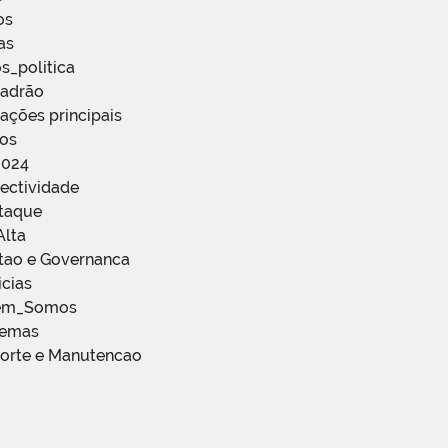
os
as
s_politica
Padrão
ações principais
ços
2024
ectividade
staque
Alta
stao e Governanca
icias
em_Somos
temas
porte e Manutencao