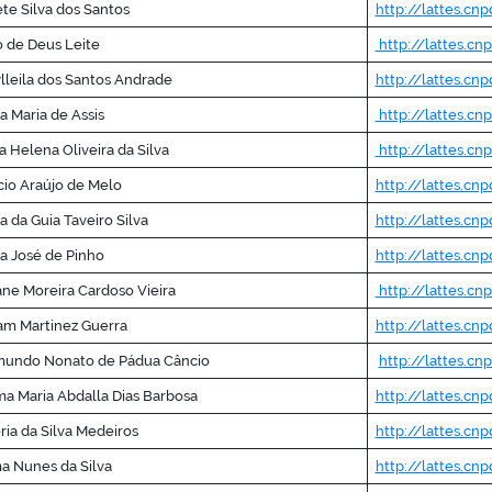
te Silva dos Santos
http://lattes.c
 de Deus Leite
http://lattes.c
lleila dos Santos Andrade
http://lattes.cn
a Maria de Assis
http://lattes.c
a Helena Oliveira da Silva
http://lattes.c
io Araújo de Melo
http://lattes.cn
a da Guia Taveiro Silva
http://lattes.cn
a José de Pinho
http://lattes.cn
ane Moreira Cardoso Vieira
http://lattes.cn
am Martinez Guerra
http://lattes.c
mundo Nonato de Pádua Câncio
http://lattes.c
a Maria Abdalla Dias Barbosa
http://lattes.cn
ria da Silva Medeiros
http://lattes.cn
a Nunes da Silva
http://lattes.cn