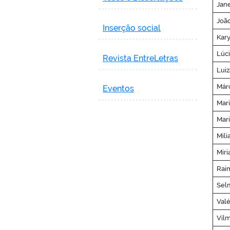
Jane
João
Inserção social
Kary
Lúci
Revista
EntreLetras
Luiz
Márc
Eventos
Mari
Mari
Mili
Miri
Rai
Selm
Valé
Vilm