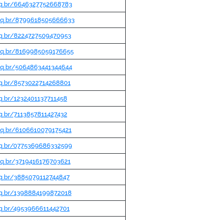
npq.br/6646327752668783
npq.br/8799618505666633
pq.br/8224727509470953
npq.br/8169985059176655
npq.br/5064863441344644
pq.br/8573022714268801
pq.br/1232401137711458
pq.br/7113857811427432
pq.br/6106610079175421
npq.br/0775369686332599
npq.br/3719416176703621
pq.br/3885079112744847
pq.br/1398884199872018
pq.br/4953966611442701