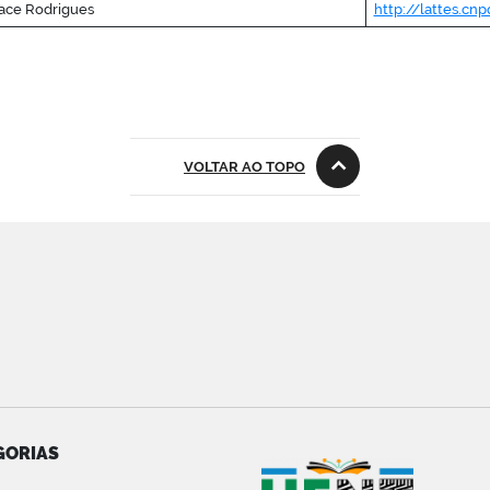
ace Rodrigues
http://lattes.cn
VOLTAR AO TOPO
GORIAS