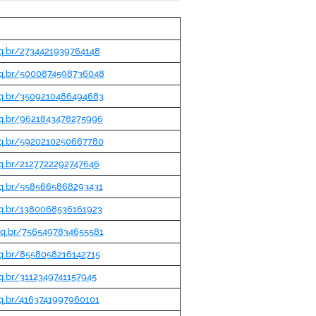
pq.br/2734421939764148
npq.br/5000874598736048
npq.br/3509210486494683
pq.br/9621843478275996
npq.br/5920210250667780
pq.br/2127722292747646
pq.br/5585665868293431
pq.br/1380068536161923
npq.br/7565497834655581
pq.br/8558058216142715
pq.br/3112349741157945
pq.br/4163741997960101