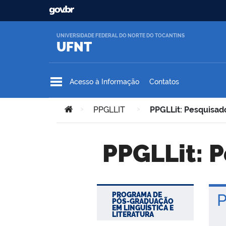
Ir para o conteúdo
UNIVERSIDADE FEDERAL DO NORTE DO TOCANTINS
UFNT
Acesso à Informação
Contatos
Você está aqui:
>
PPGLLIT
>
PPGLLit: Pesquisad
PPGLLit:
PROGRAMA DE
P
PÓS-GRADUAÇÃO
EM LINGUÍSTICA E
LITERATURA