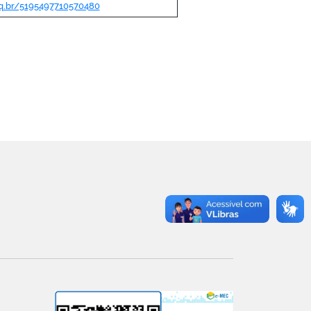
pq.br/5195497710570480