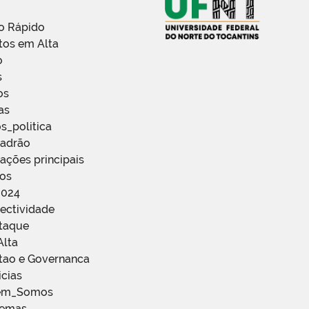
o Rápido
tos em Alta
o
s
os
as
s_politica
Padrão
ações principais
ços
2024
ectividade
staque
Alta
stao e Governanca
icias
em_Somos
temas