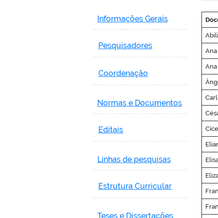
Informações Gerais
Doc
Abil
Pesquisadores
Ana 
Ana 
Coordenação
Âng
Car
Normas e Documentos
Césa
Editais
Cíce
Elia
Linhas de pesquisas
Elis
Eliz
Estrutura Curricular
Fra
Fran
Teses e Dissertações