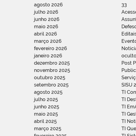
agosto 2026
33
julho 2026
Acess
junho 2026
Assun
maio 2026
Defes
abril 2026
Editai
março 2026
Event
fevereiro 2026
Notíci
janeiro 2026
oculto
dezembro 2025
Post 
novembro 2025
Public
outubro 2025
Servi
setembro 2025
SISU 
agosto 2025
TI Con
julho 2025
TI De
junho 2025
TI Em
maio 2025
TI Ge
abril 2025
TI Not
março 2025
TI Qu
fevereiro 2025
TI Sis