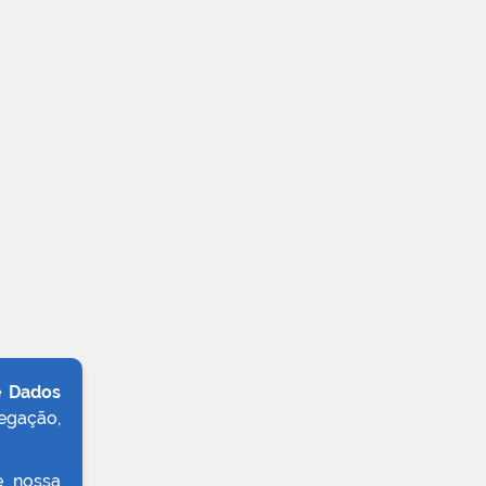
e Dados
egação,
e nossa