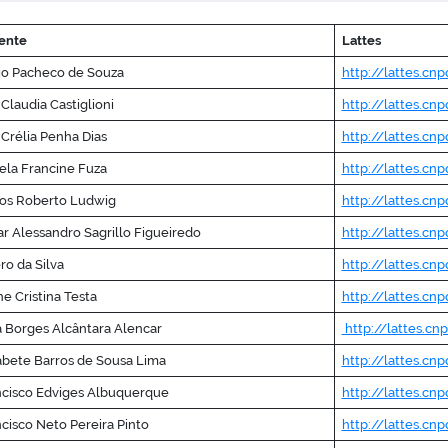
ente
Lattes
io Pacheco de Souza
http://lattes.cn
Claudia Castiglioni
http://lattes.c
Crélia Penha Dias
http://lattes.c
ela Francine Fuza
http://lattes.cn
los Roberto Ludwig
http://lattes.c
r Alessandro Sagrillo Figueiredo
http://lattes.cn
ro da Silva
http://lattes.cn
ne Cristina Testa
http://lattes.cn
a Borges Alcântara Alencar
http://lattes.c
abete Barros de Sousa Lima
http://lattes.cn
ncisco Edviges Albuquerque
http://lattes.cn
cisco Neto Pereira Pinto
http://lattes.cn