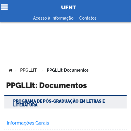
UFNT
Ir para o conteúdo
Acesso à Informação
Contatos
no portal
Você está aqui:
PPGLLIT
PPGLLit: Documentos
>
>
PPGLLit: Documentos
PROGRAMA DE PÓS-GRADUAÇÃO EM LETRAS E
LITERATURA
Informações Gerais