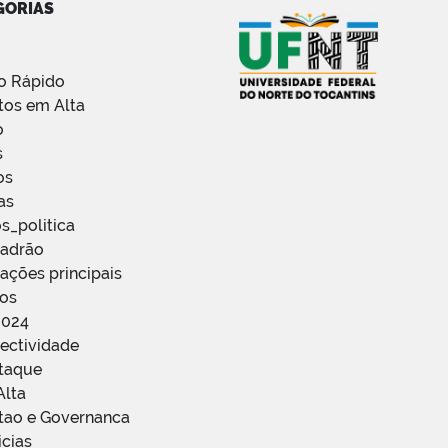
GORIAS
o Rápido
tos em Alta
o
s
os
as
s_politica
Padrão
ações principais
ços
2024
ectividade
staque
Alta
stao e Governanca
icias