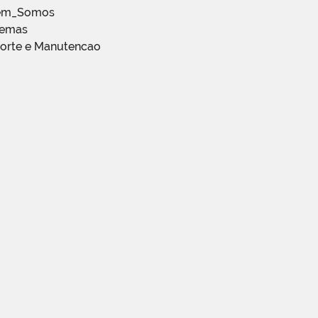
em_Somos
temas
porte e Manutencao