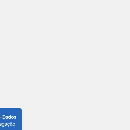
e Dados
egação,