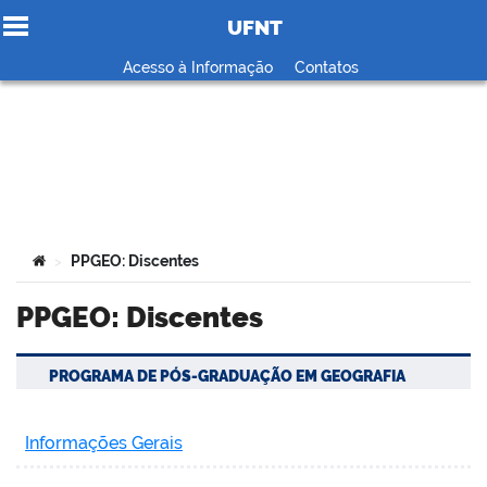
UFNT
Ir para o conteúdo
Acesso à Informação
Contatos
no portal
Você está aqui:
PPGEO: Discentes
>
PPGEO: Discentes
PROGRAMA DE PÓS-GRADUAÇÃO EM GEOGRAFIA
Informações Gerais