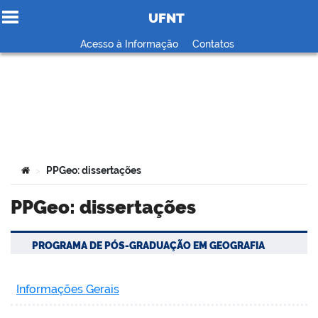
UFNT
Ir para o conteúdo
Acesso à Informação
Contatos
no portal
Você está aqui:
PPGeo: dissertações
>
PPGeo: dissertações
PROGRAMA DE PÓS-GRADUAÇÃO EM GEOGRAFIA
Informações Gerais