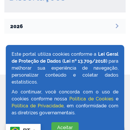
2026
no portal
Este portal utiliza cookies conforme a
Lei Geral
de Proteção de Dados (Lei nº 13.709/2018)
para
VOLTAR AO TOPO
melhorar sua experiência de navegação,
personalizar conteúdo e coletar dados
estatísticos.
REDES SOCIAIS
Ao continuar, você concorda com o uso de
cookies conforme nossa
Política de Cookies
e
Política de Privacidade
, em conformidade com
as diretrizes governamentais.
Aceitar