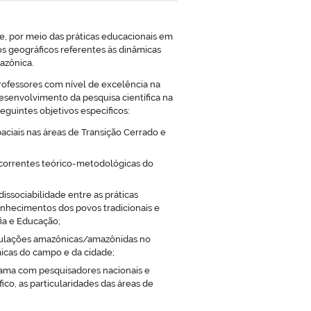
e, por meio das práticas educacionais em
s geográficos referentes às dinâmicas
azônica.
rofessores com nível de excelência na
senvolvimento da pesquisa científica na
guintes objetivos específicos:
aciais nas áreas de Transição Cerrado e
s correntes teórico-metodológicas do
issociabilidade entre as práticas
onhecimentos dos povos tradicionais e
ia e Educação;
populações amazônicas/amazônidas no
âmicas do campo e da cidade;
grama com pesquisadores nacionais e
co, as particularidades das áreas de