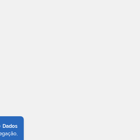
e Dados
egação,