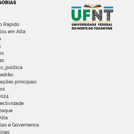
GORIAS
o Rápido
tos em Alta
o
s
os
as
s_politica
Padrão
ações principais
ços
2024
ectividade
staque
Alta
stao e Governanca
icias