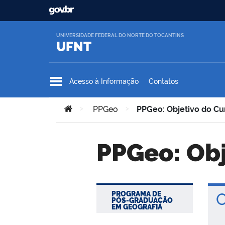
Ir para o conteúdo
UNIVERSIDADE FEDERAL DO NORTE DO TOCANTINS
UFNT
Acesso à Informação
Contatos
Você está aqui:
>
PPGeo
>
PPGeo: Objetivo do Cu
PPGeo: Ob
PROGRAMA DE
Ob
PÓS-GRADUAÇÃO
EM GEOGRAFIA