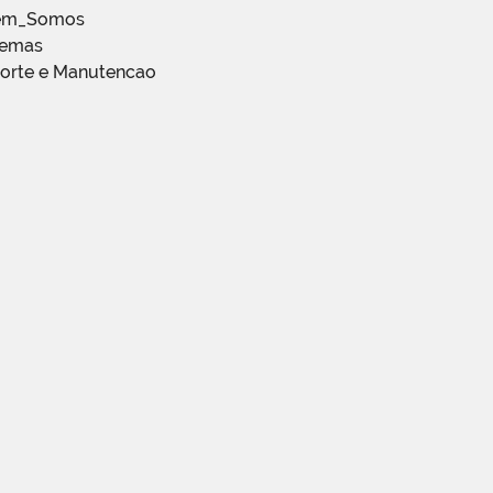
em_Somos
temas
porte e Manutencao