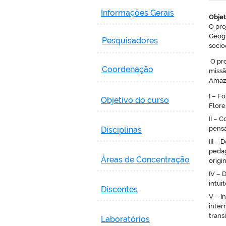
Informações Gerais
Objet
O pro
Geogr
Pesquisadores
socio
O pro
Coordenação
missã
Amazô
I – F
Objetivo do curso
Flore
II – 
pensa
Disciplinas
III –
pedag
Áreas de Concentração
origi
IV – 
intui
Discentes
V – I
inter
trans
Laboratórios