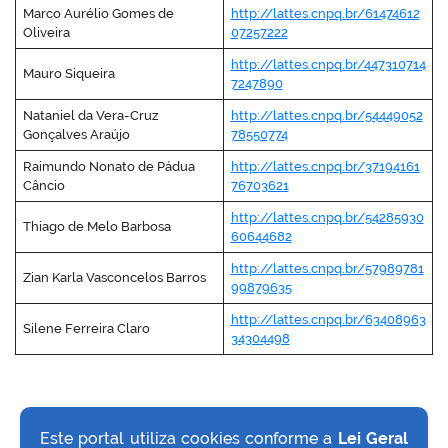
Marco Aurélio Gomes de
http://lattes.cnpq.br/61474612
Oliveira
07257222
http://lattes.cnpq.br/447310714
Mauro Siqueira
7247890
no portal
Nataniel da Vera-Cruz
http://lattes.cnpq.br/54449052
Gonçalves Araújo
78550774
Raimundo Nonato de Pádua
http://lattes.cnpq.br/37194161
Câncio
76703621
http://lattes.cnpq.br/54285930
Thiago de Melo Barbosa
60644682
http://lattes.cnpq.br/57989781
Zian Karla Vasconcelos Barros
99879635
http://lattes.cnpq.br/63408963
Silene Ferreira Claro
34304498
Este portal utiliza cookies conforme a
Lei Geral