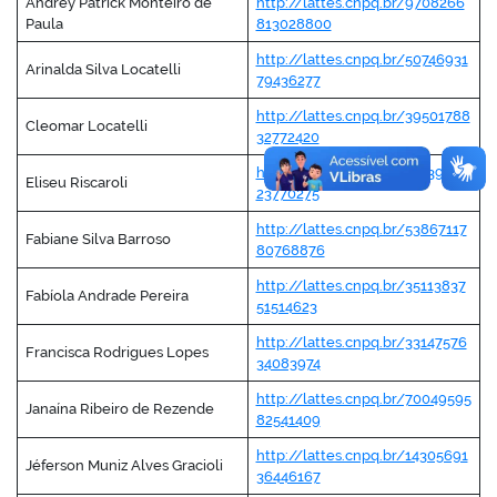
Andrey Patrick Monteiro de
http://lattes.cnpq.br/9708266
Paula
813028800
http://lattes.cnpq.br/50746931
Arinalda Silva Locatelli
79436277
http://lattes.cnpq.br/39501788
Cleomar Locatelli
32772420
http://lattes.cnpq.br/21539492
Eliseu Riscaroli
23770275
http://lattes.cnpq.br/53867117
Fabiane Silva Barroso
80768876
http://lattes.cnpq.br/35113837
Fabíola Andrade Pereira
51514623
http://lattes.cnpq.br/33147576
Francisca Rodrigues Lopes
34083974
http://lattes.cnpq.br/70049595
Janaína Ribeiro de Rezende
82541409
http://lattes.cnpq.br/14305691
Jéferson Muniz Alves Gracioli
36446167