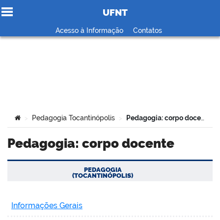
UFNT
Ir para o conteúdo
Acesso à Informação
Contatos
no portal
Você está aqui:
Pedagogia Tocantinópolis
Pedagogia: corpo docente
>
>
Pedagogia: corpo docente
PEDAGOGIA
(TOCANTINÓPOLIS)
Informações Gerais