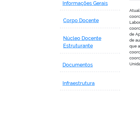
Informações Gerais
Atual
coord
Corpo Docente
Labor
coord
de Ap
Núcleo Docente
de au
Estruturante
que a
coord
coord
Unida
Documentos
Infraestrutura