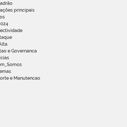
Padrão
ações principais
ços
2024
ectividade
staque
Alta
stao e Governanca
icias
em_Somos
temas
porte e Manutencao