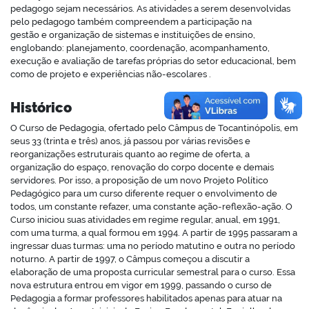
pedagogo sejam necessários. As atividades a serem desenvolvidas
pelo pedagogo também compreendem a participação na
gestão e organização de sistemas e instituições de ensino,
englobando: planejamento, coordenação, acompanhamento,
execução e avaliação de tarefas próprias do setor educacional, bem
no portal
como de projeto e experiências não-escolares .
Histórico
O Curso de Pedagogia, ofertado pelo Câmpus de Tocantinópolis, em
seus 33 (trinta e três) anos, já passou por várias revisões e
reorganizações estruturais quanto ao regime de oferta, a
organização do espaço, renovação do corpo docente e demais
servidores. Por isso, a proposição de um novo Projeto Político
Pedagógico para um curso diferente requer o envolvimento de
todos, um constante refazer, uma constante ação-reflexão-ação. O
Curso iniciou suas atividades em regime regular, anual, em 1991,
com uma turma, a qual formou em 1994. A partir de 1995 passaram a
ingressar duas turmas: uma no período matutino e outra no período
noturno. A partir de 1997, o Câmpus começou a discutir a
elaboração de uma proposta curricular semestral para o curso. Essa
nova estrutura entrou em vigor em 1999, passando o curso de
Pedagogia a formar professores habilitados apenas para atuar na