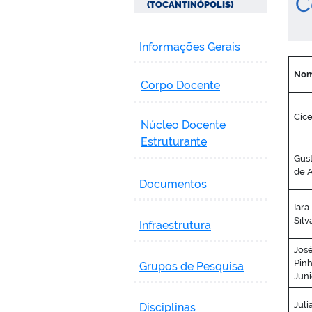
C
(TOCANTINÓPOLIS)
Informações Gerais
No
Corpo Docente
Cíce
Núcleo Docente
Estruturante
Gus
de A
Documentos
Iara
Silv
Infraestrutura
José
Pinh
Grupos de Pesquisa
Juni
Jul
Disciplinas