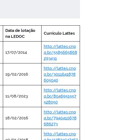
Data de lotação
Currículo Lattes
na LEDOC
http://lattes.cnp
17/07/2014
q.br/5585665868
293431
http://lattes.cnp
19/02/2016
q.br/3011641878
605040
http://lattes.cnp
11/08/2023
q.br/8046951557
528050
http://lattes.cnp
18/02/2016
q.br/7940410678
686273
http://lattes.cnp
30/01/2018
q.br/12823047467