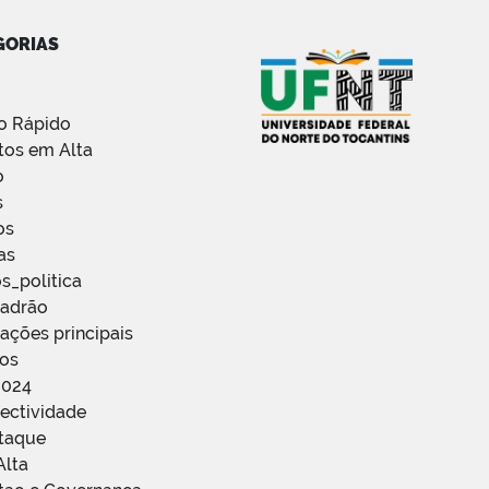
GORIAS
o Rápido
tos em Alta
o
s
os
as
s_politica
Padrão
ações principais
ços
2024
ectividade
staque
Alta