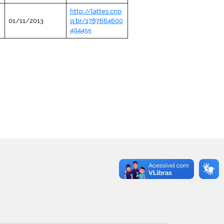
http://lattes.cnp
01/11/2013
q.br/1787664600
494455