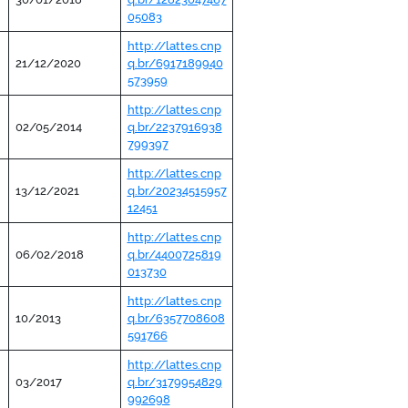
05083
http://lattes.cnp
21/12/2020
q.br/6917189940
573959
http://lattes.cnp
02/05/2014
q.br/2237916938
799397
http://lattes.cnp
13/12/2021
q.br/20234515957
12451
http://lattes.cnp
06/02/2018
q.br/4400725819
013730
http://lattes.cnp
10/2013
q.br/6357708608
591766
http://lattes.cnp
03/2017
q.br/3179954829
992698