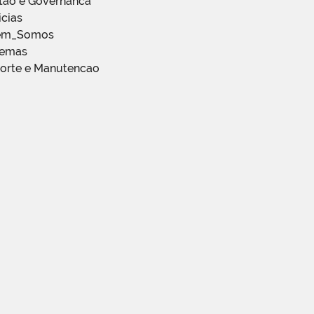
stao e Governanca
icias
em_Somos
temas
porte e Manutencao