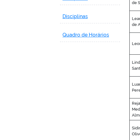
de 
Disciplinas
Lea
de 
Quadro de Horários
Leo
Lind
San
Lua
Pere
Reja
Med
Alm
Sidi
Oliv