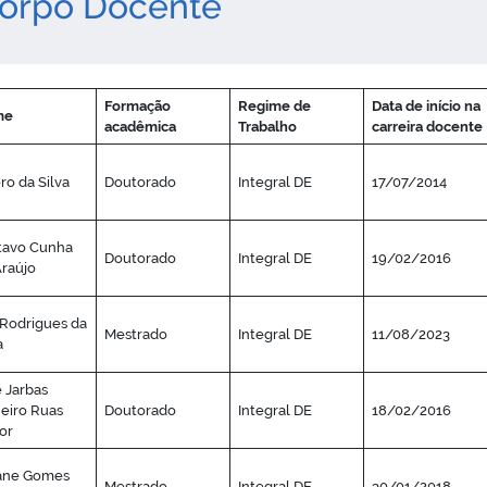
orpo Docente
Formação
Regime de
Data de início na
me
acadêmica
Trabalho
carreira docente
ro da Silva
Doutorado
Integral DE
17/07/2014
tavo Cunha
Doutorado
Integral DE
19/02/2016
raújo
 Rodrigues da
Mestrado
Integral DE
11/08/2023
a
 Jarbas
eiro Ruas
Doutorado
Integral DE
18/02/2016
or
iane Gomes
Mestrado
Integral DE
30/01/2018