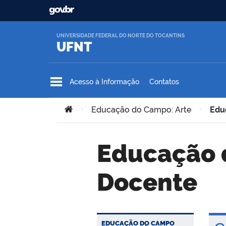
Ir para o conteúdo
UNIVERSIDADE FEDERAL DO NORTE DO TOCANTINS
UFNT
Acesso à Informação
Contatos
Você está aqui:
>
Educação do Campo: Arte
>
Edu
Educação do Campo: Arte – Corpo
Docente
EDUCAÇÃO DO CAMPO