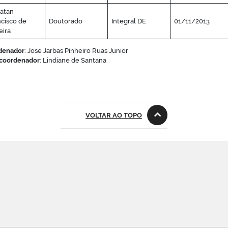
atan
cisco de
Doutorado
Integral DE
01/11/2013
eira
denador
: Jose Jarbas Pinheiro Ruas Junior
-coordenador
: Lindiane de Santana
VOLTAR AO TOPO