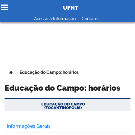
UFNT
Ir para o conteúdo
Acesso à Informação
Contatos
no portal
Você está aqui:
Educação do Campo: horários
>
Educação do Campo: horários
EDUCAÇÃO DO CAMPO
(TOCANTINÓPOLIS)
Informações Gerais