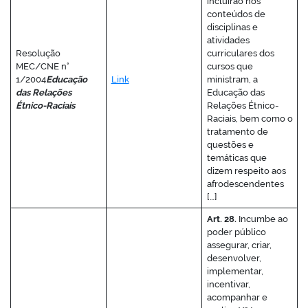
incluirão nos
conteúdos de
disciplinas e
atividades
Resolução
curriculares dos
MEC/CNE n°
cursos que
1/2004
Educação
Link
ministram, a
das Relações
Educação das
Étnico-Raciais
Relações Étnico-
Raciais, bem como o
tratamento de
questões e
temáticas que
dizem respeito aos
afrodescendentes
[…]
Art. 28.
Incumbe ao
poder público
assegurar, criar,
desenvolver,
implementar,
incentivar,
acompanhar e