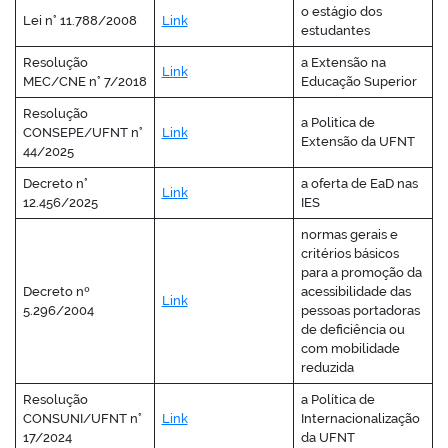
o estágio dos
Lei n° 11.788/2008
Link
estudantes
Resolução
a Extensão na
Link
MEC/CNE n° 7/2018
Educação Superior
no portal
Resolução
a Politica de
CONSEPE/UFNT n°
Link
Extensão da UFNT
44/2025
Decreto n°
a oferta de EaD nas
Link
12.456/2025
IES
normas gerais e
critérios básicos
para a promoção da
Decreto nº
acessibilidade das
Link
5.296/2004
pessoas portadoras
de deficiência ou
com mobilidade
reduzida
Resolução
a Política de
CONSUNI/UFNT n°
Link
Internacionalização
17/2024
da UFNT