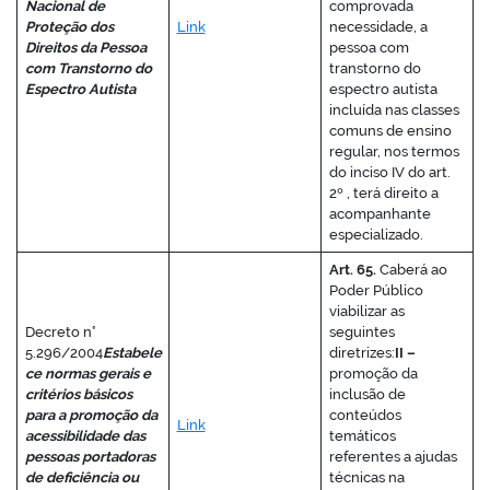
Nacional de
comprovada
Proteção dos
Link
necessidade, a
Direitos da Pessoa
pessoa com
com Transtorno do
transtorno do
Espectro Autista
espectro autista
incluída nas classes
comuns de ensino
regular, nos termos
do inciso IV do art.
2º , terá direito a
acompanhante
especializado.
Art. 65.
Caberá ao
Poder Público
viabilizar as
Decreto n°
seguintes
5.296/2004
Estabele
diretrizes:
II –
ce normas gerais e
promoção da
critérios básicos
inclusão de
para a promoção da
conteúdos
Link
acessibilidade das
temáticos
pessoas portadoras
referentes a ajudas
de deficiência ou
técnicas na