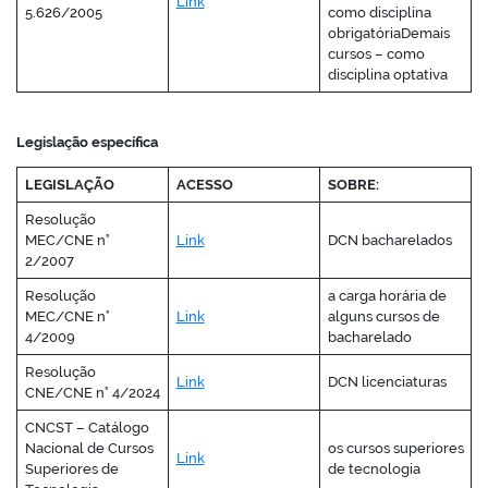
Link
5.626/2005
como disciplina
obrigatóriaDemais
cursos – como
disciplina optativa
Legislação específica
LEGISLAÇÃO
ACESSO
SOBRE:
Resolução
MEC/CNE n°
Link
DCN bacharelados
2/2007
Resolução
a carga horária de
MEC/CNE n°
Link
alguns cursos de
4/2009
bacharelado
Resolução
Link
DCN licenciaturas
CNE/CNE n° 4/2024
CNCST – Catálogo
Nacional de Cursos
os cursos superiores
Link
Superiores de
de tecnologia