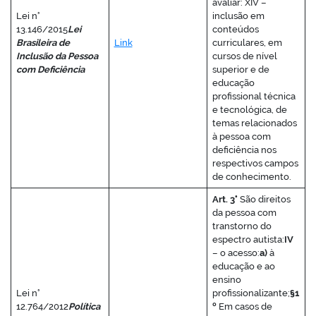
avaliar: XIV –
Lei n°
inclusão em
13.146/2015
Lei
conteúdos
Brasileira de
Link
curriculares, em
Inclusão da Pessoa
cursos de nível
com Deficiência
superior e de
educação
profissional técnica
e tecnológica, de
temas relacionados
à pessoa com
deficiência nos
respectivos campos
de conhecimento.
Art. 3°
São direitos
da pessoa com
transtorno do
espectro autista:
IV
– o acesso:
a)
à
educação e ao
ensino
Lei n°
profissionalizante;
§1
12.764/2012
Política
º
Em casos de