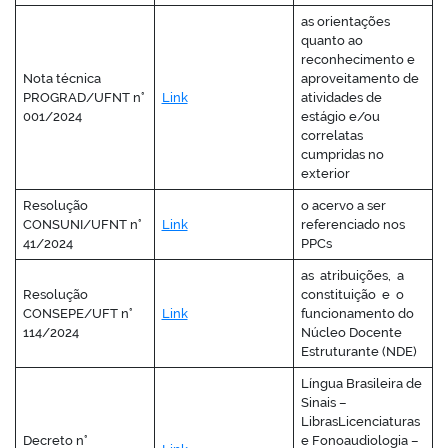
as orientações
quanto ao
reconhecimento e
Nota técnica
aproveitamento de
PROGRAD/UFNT n°
Link
atividades de
001/2024
estágio e/ou
correlatas
cumpridas no
exterior
Resolução
o acervo a ser
CONSUNI/UFNT n°
Link
referenciado nos
41/2024
PPCs
as atribuições, a
Resolução
constituição e o
CONSEPE/UFT n°
Link
funcionamento do
114/2024
Núcleo Docente
Estruturante (NDE)
Língua Brasileira de
Sinais –
LibrasLicenciaturas
Decreto n°
e Fonoaudiologia –