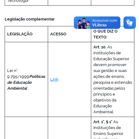
Tecnologia
Legislação complementar
O QUE DIZ O
LEGISLAÇÃO
ACESSO
TEXTO:
Art. 10.
As
instituições de
Educação Superior
devem promover
Lei n°
sua gestão e suas
9.795/1999
Políticas
ações de ensino,
Link
de Educação
pesquisa e extensão
Ambiental
orientadas pelos
princípios e
objetivos da
Educação
Ambiental.
Art. 1°, § 1°
As
Instituições de
Ensino Superior