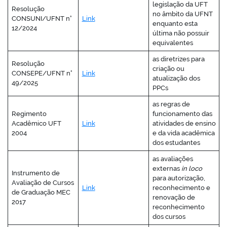
legislação da UFT
Resolução
no âmbito da UFNT
CONSUNI/UFNT n°
Link
enquanto esta
12/2024
última não possuir
equivalentes
as diretrizes para
Resolução
criação ou
CONSEPE/UFNT n°
Link
atualização dos
49/2025
PPCs
as regras de
Regimento
funcionamento das
Acadêmico UFT
Link
atividades de ensino
2004
e da vida acadêmica
dos estudantes
as avaliações
externas
in loco
Instrumento de
para autorização,
Avaliação de Cursos
Link
reconhecimento e
de Graduação MEC
renovação de
2017
reconhecimento
dos cursos