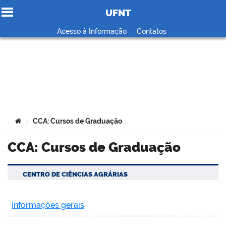
UFNT
Ir para o conteúdo
Acesso à Informação
Contatos
no portal
Você está aqui:
CCA: Cursos de Graduação
>
CCA: Cursos de Graduação
CENTRO DE CIÊNCIAS AGRÁRIAS
Informações gerais