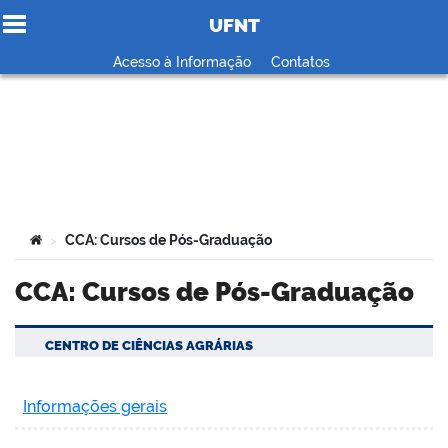
UFNT
Ir para o conteúdo
Acesso à Informação
Contatos
no portal
Você está aqui:
CCA: Cursos de Pós-Graduação
>
CCA: Cursos de Pós-Graduação
CENTRO DE CIÊNCIAS AGRÁRIAS
Informações gerais