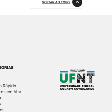
VOLTAR AO TOPO
GORIAS
o Rápido
tos em Alta
o
s
os