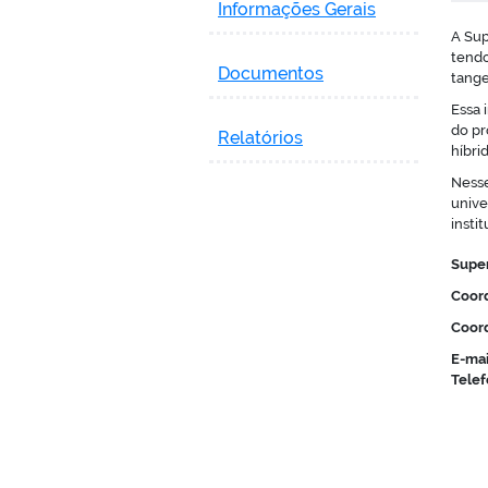
Informações Gerais
A Sup
tendo
Documentos
tange
Essa 
do pr
Relatórios
híbri
Nesse
unive
instit
Supe
Coor
Coord
E-mai
Telef