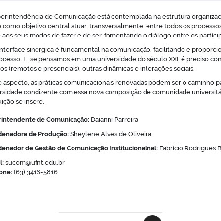
erintendência de Comunicação está contemplada na estrutura organizacio
 como objetivo central atuar, transversalmente, entre todos os processos, 
 aos seus modos de fazer e de ser, fomentando o diálogo entre os partíci
interface sinérgica é fundamental na comunicação, facilitando e proporci
ocesso. E, se pensamos em uma universidade do século XXI, é preciso co
dos (remotos e presenciais), outras dinâmicas e interações sociais.
 aspecto, as práticas comunicacionais renovadas podem ser o caminho par
rsidade condizente com essa nova composição de comunidade universitár
uição se insere.
rintendente de Comunicação:
Daianni Parreira
denadora de Produção:
Sheylene Alves de Oliveira
enador de Gestão de Comunicação Institucionalnal:
Fabrício Rodrigues 
l:
sucom@ufnt.edu.br
one:
(63) 3416-5816