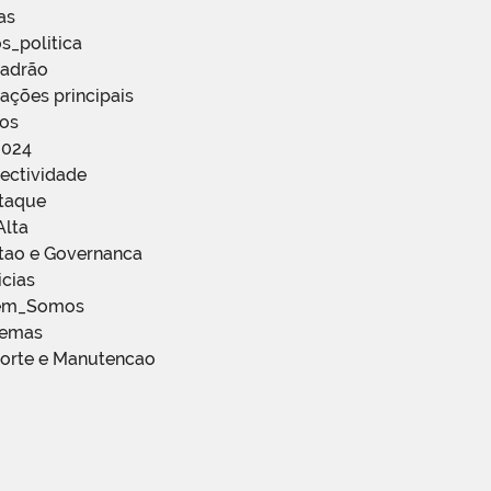
as
s_politica
Padrão
ações principais
ços
2024
ectividade
staque
Alta
stao e Governanca
icias
em_Somos
temas
porte e Manutencao