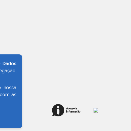
e Dados
egação,
e nossa
 com as