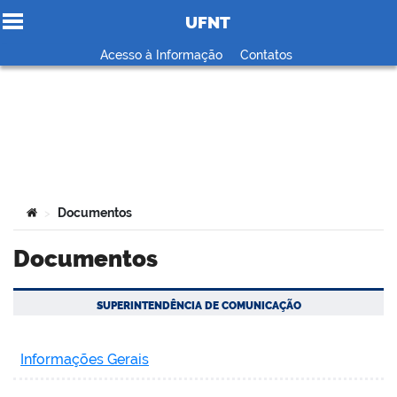
UFNT
Ir para o conteúdo
Acesso à Informação
Contatos
no portal
Você está aqui:
Documentos
>
Documentos
SUPERINTENDÊNCIA DE COMUNICAÇÃO
Informações Gerais