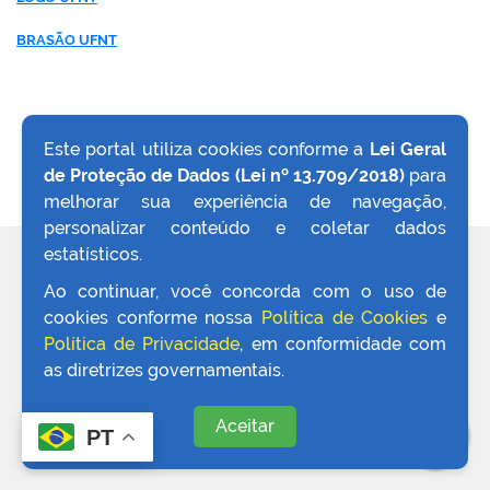
BRASÃO UFNT
Este portal utiliza cookies conforme a
Lei Geral
de Proteção de Dados (Lei nº 13.709/2018)
para
VOLTAR AO TOPO
melhorar sua experiência de navegação,
personalizar conteúdo e coletar dados
estatísticos.
REDES SOCIAIS
Ao continuar, você concorda com o uso de
cookies conforme nossa
Política de Cookies
e
Política de Privacidade
, em conformidade com
as diretrizes governamentais.
Aceitar
PT