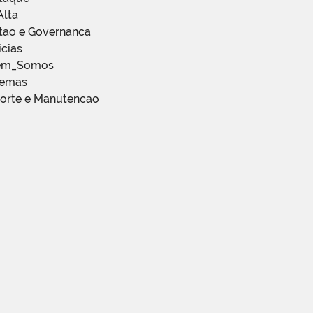
Alta
stao e Governanca
icias
em_Somos
temas
porte e Manutencao