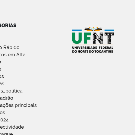
GORIAS
o Rápido
tos em Alta
o
s
os
as
s_politica
Padrão
ações principais
ços
2024
ectividade
staque