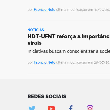
por
Fabricio Neto
última modificação em 31/07/202
NOTÍCIAS
HDT-UFNT reforça a importânci
virais
Iniciativas buscam conscientizar a soc
por
Fabricio Neto
última modificação em 28/07/20
REDES SOCIAIS