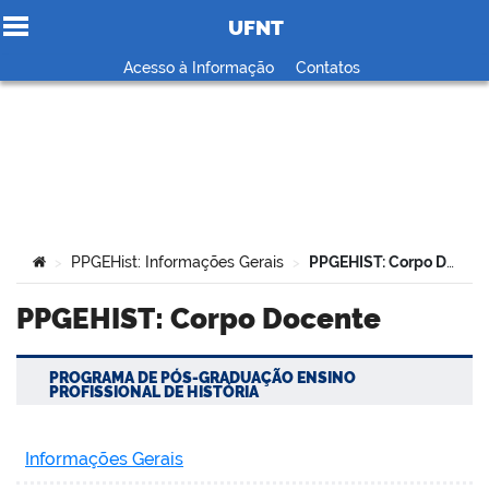
UFNT
Ir para o conteúdo
Acesso à Informação
Contatos
no portal
Você está aqui:
PPGEHist: Informações Gerais
PPGEHIST: Corpo Docente
>
>
PPGEHIST: Corpo Docente
PROGRAMA DE PÓS-GRADUAÇÃO ENSINO
PROFISSIONAL DE HISTÓRIA
Informações Gerais