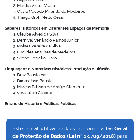
Martha Victor Vieira
Olívia Macedo Miranda de Medeiros
Thiago Groh Mello Cesar
Saberes Históricos em Diferentes Espaços de Memória
Cleube Alves da Silva
Dernival Venâncio Ramos Junior
Moisés Pereira da Silva
Euclides Antunes de Medeiros
Silene Ferreira Claro
Linguagens e Narrativas Históricas: Produção e Difusão
Braz Batista Vas
Dimas José Batista
Marcos Edílson de Araújo Clemente
vera Lúcia Caixeta
Ensino de História e Políticas Públicas
Este portal utiliza cookies conforme a
Lei Geral
de Proteção de Dados (Lei nº 13.709/2018)
para
VOLTAR AO TOPO