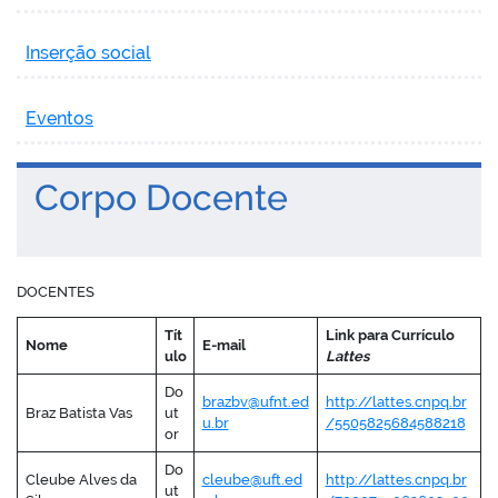
Inserção social
Eventos
Corpo Docente
DOCENTES
Tít
Link para Currículo
Nome
E-mail
ulo
Lattes
Do
brazbv@ufnt.ed
http://lattes.cnpq.br
Braz Batista Vas
ut
u.br
/5505825684588218
or
Do
Cleube Alves da
cleube@uft.ed
http://lattes.cnpq.br
ut