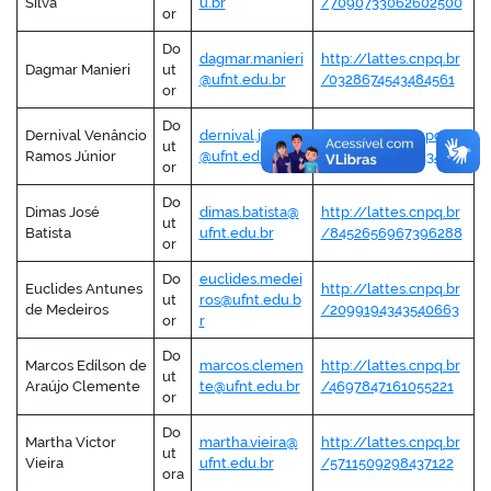
Silva
u.br
/7090733062602500
or
Do
dagmar.manieri
http://lattes.cnpq.br
Dagmar Manieri
ut
@ufnt.edu.br
/0328674543484561
or
no portal
Do
Dernival Venâncio
dernival.junior
http://lattes.cnpq.br
ut
Ramos Júnior
@ufnt.edu.br
/9941464654933458
or
Do
Dimas José
dimas.batista@
http://lattes.cnpq.br
ut
Batista
ufnt.edu.br
/8452656967396288
or
Do
euclides.medei
Euclides Antunes
http://lattes.cnpq.br
ut
ros@ufnt.edu.b
de Medeiros
/2099194343540663
or
r
Do
Marcos Edílson de
marcos.clemen
http://lattes.cnpq.br
ut
Araújo Clemente
te@ufnt.edu.br
/4697847161055221
or
Do
Martha Victor
martha.vieira@
http://lattes.cnpq.br
ut
Vieira
ufnt.edu.br
/5711509298437122
ora