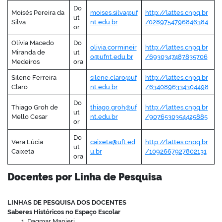
Do
Moisés Pereira da
moises.silva@uf
http://lattes.cnpq.br
ut
Silva
nt.edu.br
/0289754796846384
or
Olívia Macedo
Do
olivia.cormineir
http://lattes.cnpq.br
Miranda de
ut
o@ufnt.edu.br
/6930347487835706
Medeiros
ora
Silene Ferreira
silene.claro@uf
http://lattes.cnpq.br
Claro
nt.edu.br
/6340896334304498
Do
Thiago Groh de
thiago.groh@uf
http://lattes.cnpq.br
ut
Mello Cesar
nt.edu.br
/9076530354425885
or
Do
Vera Lúcia
caixeta@uft.ed
http://lattes.cnpq.br
ut
Caixeta
u.br
/1092667927802131
ora
Docentes por Linha de Pesquisa
LINHAS DE PESQUISA DOS DOCENTES
Saberes Históricos no Espaço Escolar
Dagmar Manieri