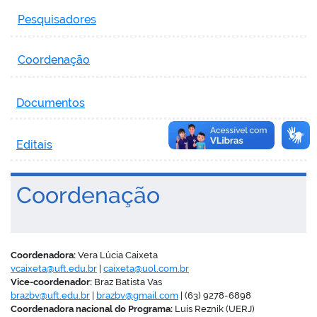
Pesquisadores
Coordenação
Documentos
Editais
Coordenação
Coordenadora:
Vera Lúcia Caixeta
vcaixeta@
uft.edu.br
|
caixeta@uol.com.br
Vice-coordenador:
Braz Batista Vas
brazbv@uft.edu.br
|
brazbv@
gmail.com
| (63) 9278-6898
Coordenadora nacional do Programa:
Luís Reznik (UERJ)