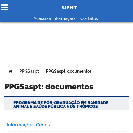
UFNT
Ir para o conteúdo
Acesso à Informação
Contatos
no portal
Você está aqui:
PPGSaspt
PPGSaspt: documentos
>
>
PPGSaspt: documentos
PROGRAMA DE PÓS-GRADUAÇÃO EM SANIDADE
ANIMAL E SAÚDE PÚBLICA NOS TRÓPICOS
Informações Gerais