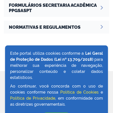
FORMULÁRIOS SECRETARIA ACADÊMICA
PPGSASPT
NORMATIVAS E REGULAMENTOS
no portal
Este portal utiliza cookies conforme a
Lei Geral
de Proteção de Dados (Lei nº 13.709/2018)
para
VOLTAR AO TOPO
melhorar sua experiência de navegação,
personalizar conteúdo e coletar dados
estatísticos.
REDES SOCIAIS
Ao continuar, você concorda com o uso de
cookies conforme nossa
Política de Cookies
e
Política de Privacidade
, em conformidade com
as diretrizes governamentais.