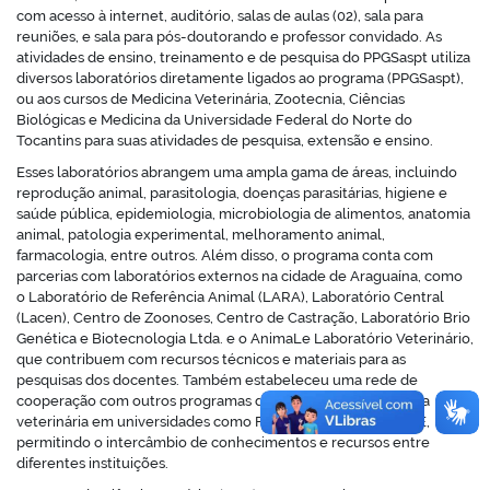
com acesso à internet, auditório, salas de aulas (02), sala para
reuniões, e sala para pós-doutorando e professor convidado. As
atividades de ensino, treinamento e de pesquisa do PPGSaspt utiliza
diversos laboratórios diretamente ligados ao programa (PPGSaspt),
ou aos cursos de Medicina Veterinária, Zootecnia, Ciências
no portal
Biológicas e Medicina da Universidade Federal do Norte do
Tocantins para suas atividades de pesquisa, extensão e ensino.
Esses laboratórios abrangem uma ampla gama de áreas, incluindo
reprodução animal, parasitologia, doenças parasitárias, higiene e
saúde pública, epidemiologia, microbiologia de alimentos, anatomia
animal, patologia experimental, melhoramento animal,
farmacologia, entre outros. Além disso, o programa conta com
parcerias com laboratórios externos na cidade de Araguaína, como
o Laboratório de Referência Animal (LARA), Laboratório Central
(Lacen), Centro de Zoonoses, Centro de Castração, Laboratório Brio
Genética e Biotecnologia Ltda. e o AnimaLe Laboratório Veterinário,
que contribuem com recursos técnicos e materiais para as
pesquisas dos docentes. Também estabeleceu uma rede de
cooperação com outros programas de pós-graduação da área
veterinária em universidades como FZEA/USP, UFRA e UECE,
permitindo o intercâmbio de conhecimentos e recursos entre
diferentes instituições.