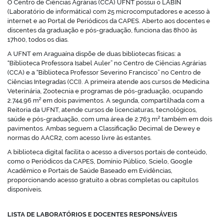
O Centro de Ciências Agrárias (CCA) UFNT possui o LABIN
(Laboratório de informática) com 25 microcomputadores e acesso à
internet e ao Portal de Periódicos da CAPES. Aberto aos docentes e
discentes da graduação e pós-graduação, funciona das 8h00 às
17h00, todos os dias.
A UFNT em Araguaína dispõe de duas bibliotecas físicas: a
“Biblioteca Professora Isabel Auler” no Centro de Ciências Agrárias
(CCA) e a “Biblioteca Professor Severino Francisco” no Centro de
Ciências Integradas (CCI). A primeira atende aos cursos de Medicina
Veterinária, Zootecnia e programas de pós-graduação, ocupando
2.744,96 m² em dois pavimentos. A segunda, compartilhada com a
Reitoria da UFNT, atende cursos de licenciaturas, tecnológicos,
saúde e pós-graduação, com uma área de 2.763 m² também em dois
pavimentos. Ambas seguem a Classificação Decimal de Dewey e
normas do AACR2, com acesso livre às estantes.
A biblioteca digital facilita o acesso a diversos portais de conteúdo,
como o Periódicos da CAPES, Domínio Público, Scielo, Google
Acadêmico e Portais de Saúde Baseado em Evidências,
proporcionando acesso gratuito a obras completas ou capítulos
disponíveis.
LISTA DE LABORATÓRIOS E DOCENTES RESPONSÁVEIS