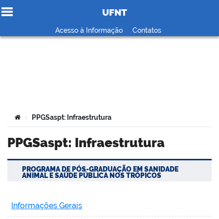
UFNT
Ir para o conteúdo
Acesso à Informação
Contatos
no portal
Você está aqui:
PPGSaspt: Infraestrutura
>
PPGSaspt: Infraestrutura
PROGRAMA DE PÓS-GRADUAÇÃO EM SANIDADE
ANIMAL E SAÚDE PÚBLICA NOS TRÓPICOS
Informações Gerais