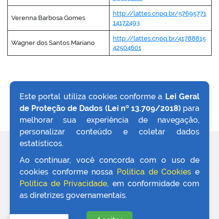
http://lattes.cnpq.br/57695771
Verenna Barbosa Gomes
14172493
http://lattes.cnpq.br/41788815
Wagner dos Santos Mariano
42504601
Este portal utiliza cookies conforme a
Lei Geral
de Proteção de Dados (Lei nº 13.709/2018)
para
VOLTAR AO TOPO
melhorar sua experiência de navegação,
personalizar conteúdo e coletar dados
estatísticos.
REDES SOCIAIS
Ao continuar, você concorda com o uso de
cookies conforme nossa
Política de Cookies
e
Política de Privacidade
, em conformidade com
as diretrizes governamentais.