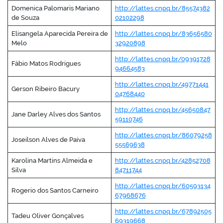
Domenica Palomaris Mariano
http://lattes.cnpq.br/85574382
de Souza
02102298
Elisangela Aparecida Pereira de
http://lattes.cnpq.br/83656580
Melo
32920898
no portal
http://lattes.cnpq.br/09391728
Fábio Matos Rodrigues
94664583
http://lattes.cnpq.br/49771441
Gerson Ribeiro Bacury
04768440
http://lattes.cnpq.br/45650847
Jane Darley Alves dos Santos
59110746
http://lattes.cnpq.br/86079258
Joseilson Alves de Paiva
55569638
Karolina Martins Almeida e
http://lattes.cnpq.br/42852708
Silva
84711744
http://lattes.cnpq.br/60593134
Rogerio dos Santos Carneiro
67968676
http://lattes.cnpq.br/67892505
Tadeu Oliver Gonçalves
69319668