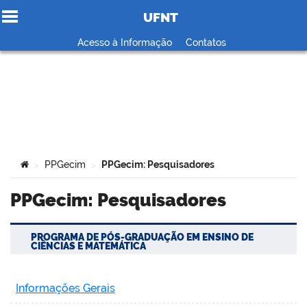
UFNT
Ir para o conteúdo
Acesso à Informação
Contatos
no portal
Você está aqui:
PPGecim
PPGecim: Pesquisadores
>
>
PPGecim: Pesquisadores
PROGRAMA DE PÓS-GRADUAÇÃO EM ENSINO DE
CIÊNCIAS E MATEMÁTICA
Informações Gerais