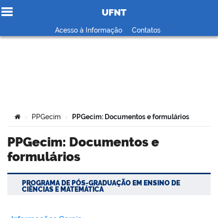
UFNT
Ir para o conteúdo
Acesso à Informação
Contatos
no portal
Você está aqui:
PPGecim
PPGecim: Documentos e formulários
>
>
PPGecim: Documentos e
formulários
PROGRAMA DE PÓS-GRADUAÇÃO EM ENSINO DE
CIÊNCIAS E MATEMÁTICA