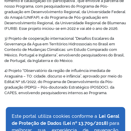
fomento e catalogação co-participativa”, que envolve a parceria de
nosso Programa, com pesquisadores do Programa de Pós-
graduação em Desenvolvimento Regional, da Universidade Federal
do Amapá (UNIFAP), e do Programa de Pós-graduação em
Desenvolvimento Regional, da Universidade Regional de Blumenau
(FURB). Esse projeto iniciou-se em 2022 e vai até o ano de 2026.
no portal
3) Projeto de cooperação internacional “Desafios Escalares da
Governança da Água em Territórios Hidrossociais no Brasil em
Contexto de Mudanças Climáticas: um Estudo Comparado com
México, Portugal e Inglaterra”, envolvendo pesquisadores do Brasil,
de Portugal, da Inglaterra e do México.
4) Projeto “Observatório da região de influência imediata de
Araguaína – TO: cidade, discurso e infância”, aprovado por meio do
Edital Nº 16/2022, do Programa de Desenvolvimento da Pós-
graduação (PDPG) – Pós-doutorado Estratégico (POSDOC), da
CAPES, envolvendo pesquisadores internos ao Programa.
Este portal utiliza cookies conforme a
Lei Geral
de Proteção de Dados (Lei nº 13.709/2018)
para
VOLTAR AO TOPO
melhorar sua experiência de navegação,