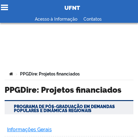
UFNT
Ir para o conteúdo
Acesso à Informação
Contatos
no portal
Você está aqui:
PPGDire: Projetos financiados
>
PPGDire: Projetos financiados
PROGRAMA DE PÓS-GRADUAÇÃO EM DEMANDAS
POPULARES E DINÂMICAS REGIONAIS
Informações Gerais