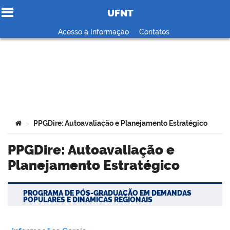
UFNT
Ir para o conteúdo
Acesso à Informação
Contatos
no portal
Você está aqui:
PPGDire: Autoavaliação e Planejamento Estratégico
>
PPGDire: Autoavaliação e
Planejamento Estratégico
PROGRAMA DE PÓS-GRADUAÇÃO EM DEMANDAS
POPULARES E DINÂMICAS REGIONAIS