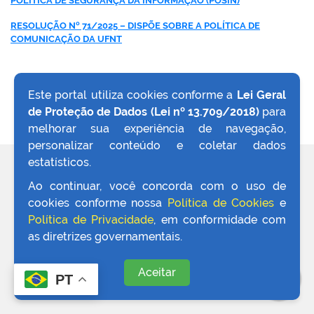
POLÍTICA DE SEGURANÇA DA INFORMAÇÃO (POSIN)
RESOLUÇÃO Nº 71/2025 – DISPÕE SOBRE A POLÍTICA DE
no portal
COMUNICAÇÃO DA UFNT
Este portal utiliza cookies conforme a
Lei Geral
de Proteção de Dados (Lei nº 13.709/2018)
para
VOLTAR AO TOPO
melhorar sua experiência de navegação,
personalizar conteúdo e coletar dados
estatísticos.
REDES SOCIAIS
Ao continuar, você concorda com o uso de
cookies conforme nossa
Política de Cookies
e
Política de Privacidade
, em conformidade com
as diretrizes governamentais.
Aceitar
PT