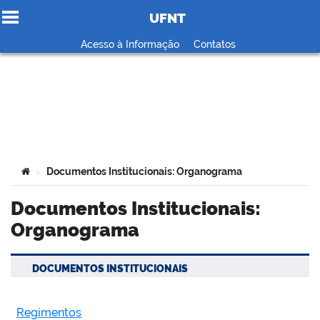
UFNT
Ir para o conteúdo
Acesso à Informação
Contatos
no portal
Você está aqui:
Documentos Institucionais: Organograma
>
Documentos Institucionais:
Organograma
DOCUMENTOS INSTITUCIONAIS
Regimentos