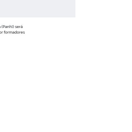
 (Panhĩ) será
or formadores