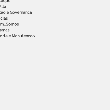
staque
Alta
stao e Governanca
icias
em_Somos
temas
porte e Manutencao