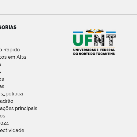
GORIAS
o Rápido
tos em Alta
o
s
os
as
s_politica
Padrão
ações principais
ços
2024
ectividade