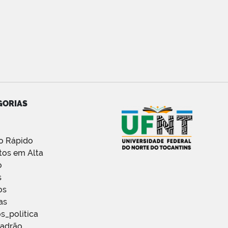
GORIAS
o Rápido
tos em Alta
o
s
os
as
s_politica
Padrão