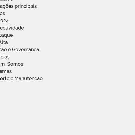
ações principais
ços
2024
ectividade
staque
Alta
stao e Governanca
icias
em_Somos
temas
porte e Manutencao