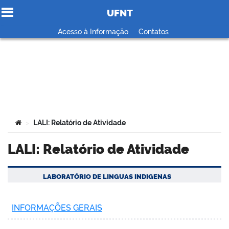
UFNT
Ir para o conteúdo
Acesso à Informação
Contatos
no portal
Você está aqui:
LALI: Relatório de Atividade
>
LALI: Relatório de Atividade
LABORATÓRIO DE LINGUAS INDIGENAS
INFORMAÇÕES GERAIS